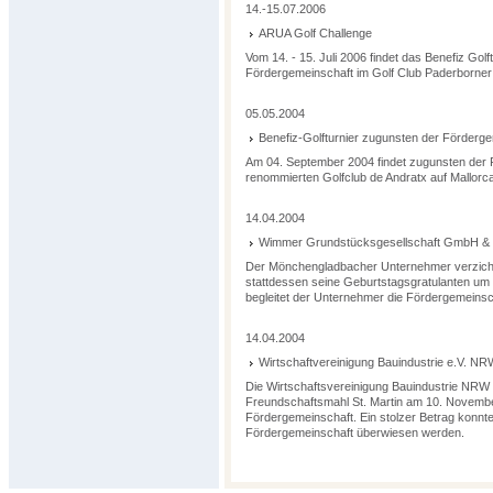
14.-15.07.2006
ARUA Golf Challenge
Vom 14. - 15. Juli 2006 findet das Benefiz Go
Fördergemeinschaft im Golf Club Paderborner 
05.05.2004
Benefiz-Golfturnier zugunsten der Förderg
Am 04. September 2004 findet zugunsten der F
renommierten Golfclub de Andratx auf Mallorca 
14.04.2004
Wimmer Grundstücksgesellschaft GmbH &
Der Mönchengladbacher Unternehmer verzicht
stattdessen seine Geburtstagsgratulanten um
begleitet der Unternehmer die Fördergemeinsc
14.04.2004
Wirtschaftvereinigung Bauindustrie e.V. NR
Die Wirtschaftsvereinigung Bauindustrie NRW m
Freundschaftsmahl St. Martin am 10. November
Fördergemeinschaft. Ein stolzer Betrag konnte 
Fördergemeinschaft überwiesen werden.