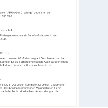
lftunier "ARUA Golf Challenge" zugunsten der
Land statt.
emeinschaft
ördergemeinschaft ein Benefiz-Golfturnier in dem
statt.
 Co. KG
ete zu seinem 60. Geburtstag auf Geschenke, und bat
 Spenden für die Fördergemeinschaft. Auch darüber hinaus
haft durch Spenden z.B. zur Weihnachtszeit.
W
it Sitz in Düsseldorf sammelte auf seinem traditionellen
 2003 bei den teilnehmenden Mitgliedsfirmen für die
nach der festlich-karikativen Veranstaltung an die