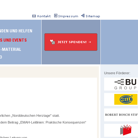
Unsere Förderer:
hrlichen „Norddeutschen Herztage" statt.
 dem Beitrag „EMAH-Leitlinien: Praktische Konsequenzen“
lichen Leitung von