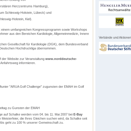
versitären Herzzentrums Hamburg),
ikum Schleswig-Holstein, Lübeck) und
hleswig-Holstein, Kiel).
mit einem umfangreichen Kongressprogramm sowie Workshops
ehmer aus den Bereichen Kardiologie, Allgemeinmedizin, Innere
Verbände und Aktionen
chen Gesellschaft für Kardiologie (DGK), dem Bundesverband
r Deutschen Hochdruckliga übernommen.
f der Website zur Veranstaltung
www.norddeutsche-
Anfahrtsweg informieren.
olftunier "ARUA Golf Challenge" zugunsten der EMAH im Golf
pieltag zu Gunsten der EMAH
e auf Schalke werden vom 04. bis 11. Mai 2007 bei
E-Bay
 Meisterfeier, die Ihres Gleichen suchen wird, da Schalke seit
Erlös geht zu 100 % unserer Gemeinschaft zu.