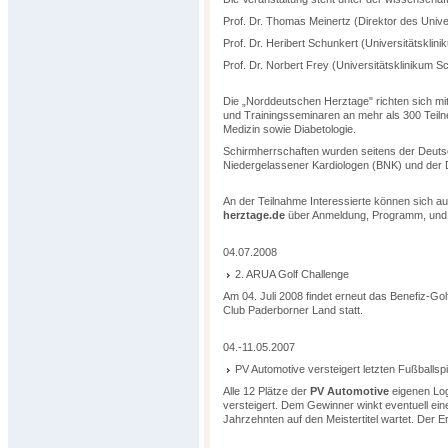
Prof. Dr. Thomas Meinertz (Direktor des Uni
Prof. Dr. Heribert Schunkert (Universitätsklin
Prof. Dr. Norbert Frey (Universitätsklinikum Sc
Die „Norddeutschen Herztage" richten sich 
und Trainingsseminaren an mehr als 300 Teiln
Medizin sowie Diabetologie.
Schirmherrschaften wurden seitens der Deuts
Niedergelassener Kardiologen (BNK) und de
An der Teilnahme Interessierte können sich au
herztage.de
über Anmeldung, Programm, und 
04.07.2008
2. ARUA Golf Challenge
Am 04. Juli 2008 findet erneut das Benefiz-G
Club Paderborner Land statt.
04.-11.05.2007
PV Automotive versteigert letzten Fußballs
Alle 12 Plätze der
PV Automotive
eigenen Log
versteigert. Dem Gewinner winkt eventuell eine
Jahrzehnten auf den Meistertitel wartet. Der 