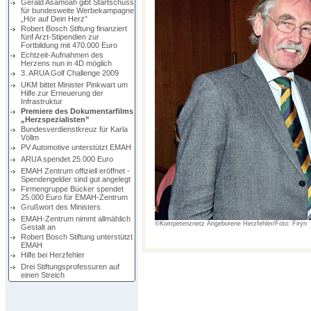
Gerald Asamoah gibt Startschuss
für bundesweite Werbekampagne
„Hör auf Dein Herz”
Robert Bosch Stiftung finanziert
fünf Arzt-Stipendien zur
Fortbildung mit 470.000 Euro
Echtzeit-Aufnahmen des
Herzens nun in 4D möglich
3. ARUA Golf Challenge 2009
UKM bittet Minister Pinkwart um
Hilfe zur Erneuerung der
Infrastruktur
Premiere des Dokumentarfilms
„Herzspezialisten”
Bundesverdienstkreuz für Karla
Völlm
PV Automotive unterstützt EMAH
ARUA spendet 25.000 Euro
EMAH Zentrum offiziell eröffnet -
Spendengelder sind gut angelegt
Firmengruppe Bücker spendet
25.000 Euro für EMAH-Zentrum
Grußwort des Ministers
EMAH-Zentrum nimmt allmählich
©Kompetenznetz Angeborene Herzfehler/Foto: Firyn
Gestalt an
Robert Bosch Stiftung unterstützt
EMAH
Hilfe bei Herzfehler
Drei Stiftungsprofessuren auf
einen Streich