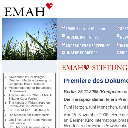
A Milestone in Cardiology:
Premiere des Dokumen
Quantum Machine Learning for
Congenital Heart Disease
Millionenspende für Behandlung
Berlin, 25.11.2008 (Kompetenzn
Herzkranker
Tätigkeitsbericht 2020 - EMAH-
Stiftung Karla Voellm
Die Herzspezialisten feiern Pre
The impact of Philanthropy on
Cardiovascular Medicine
Fünf Herzen, fünf Menschen, fünf
CORONA EMPFEHLUNGEN
Am 25. November 2008 feierte der
Die Mäzenin der Herzmedizin
Im Berliner Kino International pr
Von Thessaloniki nach Münster
und London
Herzfehler den Film in Anwesenhei
Prof. Michael Gatzoulis on the