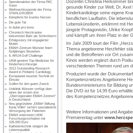
Dozentin Christina Herkommer bri
Spendenaktion der Firma PAC
Gase
gesunde Kinder zur Welt. Dr. Axe
Weihnachtsspende der Firma
Kinderkardiologe seine eigene K
STAHLGRUBER
Kämpferin für kranke Herzen
beruflichen Laufbahn. Die lebenslus
Die gute Tat
Lebenskünstlerin, erklimmt mit Her
In dubio pro bono
jüngste Protagonistin, Ulrike Knop
Chronisch Herzkranke
und kämpft um ihren Platz in der G
bekommen Bahr als Schirmherrn
Erfolgsstory mit engagierter
Im Jahr 2009 tourt der Film „Herz
Mutter
EMAH-Zentrum Münster feiert
Thema angeborene Herzfehler stärk
fünfjähriges Bestehen
und die Betroffenen vor Ort zusam
6. ARUA Golf Challenge
Kinos werden ergänzt durch Podi
UKM gewinnt Top-Mediziner für
Kinderherzchirurgie
verschiedenen Themen rund um da
2012 Outstanding Research
Award in Pediatric Cardiology
Produziert wurde der Dokumentarf
Europaweit neueste Technik im
Kompetenznetzes Angeborene Herz
Einsatz
Golfen für den guten Zweck
Bundesministeriums für Bildung un
Uniklinik Münster verfügt über
Die DVD ist für 14,99 Euro erhältli
eines der ersten drei
des Kompetenznetzes Angeborene 
„Überregionalen EMAH-Zentren”
in Deutschland
Neu gegründete „EMAH Stiftung
Karla Völlm” sichert spezialisierte
Versorgung der Patienten
Weitere Informationen und Angaben
EMAH unterstützt UKM
Premierentag unter
www.herzspezi
Forschungsvorhaben mit
105.000 Euro
Kathetertechnik steigert die
Lebensqualität