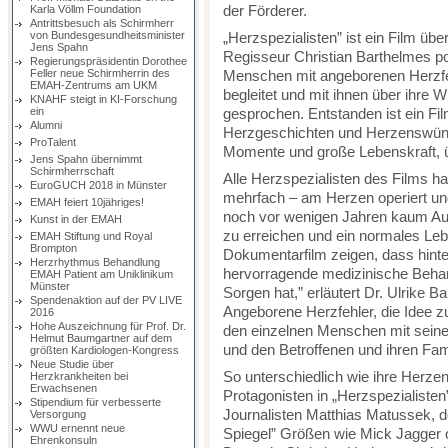
der Förderer.
Karla Völlm Foundation
Antrittsbesuch als Schirmherr
von Bundesgesundheitsminister
„Herzspezialisten” ist ein Film ü
Jens Spahn
Regisseur Christian Barthelmes por
Regierungspräsidentin Dorothee
Feller neue Schirmherrin des
Menschen mit angeborenen Herzfehl
EMAH-Zentrums am UKM
begleitet und mit ihnen über ihre
KNAHF steigt in KI-Forschung
ein
gesprochen. Entstanden ist ein Fi
Alumni
Herzgeschichten und Herzenswüns
ProTalent
Momente und große Lebenskraft, ü
Jens Spahn übernimmt
Schirmherrschaft
Alle Herzspezialisten des Films h
EuroGUCH 2018 in Münster
mehrfach – am Herzen operiert und 
EMAH feiert 10jähriges!
noch vor wenigen Jahren kaum Au
Kunst in der EMAH
zu erreichen und ein normales Leb
EMAH Stiftung und Royal
Brompton
Dokumentarfilm zeigen, dass hinte
Herzrhythmus Behandlung
hervorragende medizinische Behan
EMAH Patient am Uniklinikum
Münster
Sorgen hat,” erläutert Dr. Ulrike 
Spendenaktion auf der PV LIVE
Angeborene Herzfehler, die Idee zum
2016
Hohe Auszeichnung für Prof. Dr.
den einzelnen Menschen mit seine
Helmut Baumgartner auf dem
und den Betroffenen und ihren Fa
größten Kardiologen-Kongress
Neue Studie über
So unterschiedlich wie ihre Herze
Herzkrankheiten bei
Erwachsenen
Protagonisten in „Herzspezialisten
Stipendium für verbesserte
Journalisten Matthias Matussek, 
Versorgung
WWU ernennt neue
Spiegel” Größen wie Mick Jagger o
Ehrenkonsuln