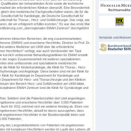
e Qualifikation der behandelnden Ärzte sowie die technische
narbeit der erforderlichen Kliniken überprüft. Eine Besonderheit
er gleich drei medizinische Fachgesellschaften waren, die für die
Gesellschaft für Kardiologie, die Deutsche Gesellschaft für
ellschaft für Thorax-, Herz- und Gefäßchirurgie. Das zeigt, wie
en, die wir erfolgreich erfüllen konnten.” Es war das erste Mal
ertifizierung zum „überregionalen EMAH-Zentrum” durchgeführt
Verbände und Aktionen
hreren klinischen Bereichen, die eng zusammenarbeiten.
ngeborene (EMAH) und erworbene Herzfehler, Direktor ist Prof. Dr.
rei weitere Mediziner am UKM über die erforderliche
nen Herzfehlern” verfügt, war auch Vorsitzender der Task
ie kürzlich umfassende Behandlungsleitlinien für EMAH erstellt
 in der engen Zusammenarbeit mit weiteren spezialisierten
nten eine umfassende und spezialisierte medizinische
 die Klinik für Kinderkardiologie, die Klinik für Thorax-, Herz-
hythmologie und Angiologie. Diese beiden sind mit der Klinik für
linik für Kardiologie im Department für Kardiologie und
 Department für Herz- und Thoraxchirurgie und den Kliniken
meinsam den Bereich Herz- und Gefäßmedizin am UKM bildet.
disziplinären EMAH-Zentrum sind die Klinik für Gynäkologie und
. Seitdem sind die Patientenzahlen dort steil angestiegen.
 angeborene und erworbene Herzfehler über 3.000 Patienten
 Auch für 2011 zeichnet sich ein weiterer Anstieg ab. Eines von
ngeborenen Herzfehler, aktuell ist davon auszugehen, dass
t angeborenem Herzfehler in der Bundesrepublik leben und
5.000 Patienten.
lung des Langzeitüberlebens von Patienten mit angeborenen
enten mit komplexen Herzfehlern werden im Laufe des Lebens oft