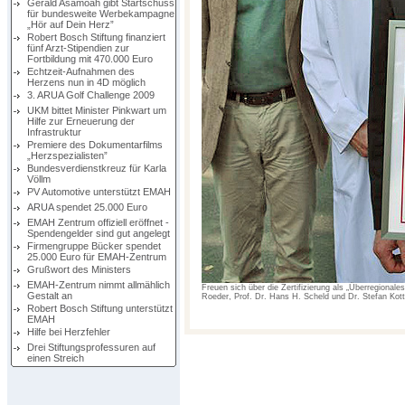
Gerald Asamoah gibt Startschuss
für bundesweite Werbekampagne
„Hör auf Dein Herz”
Robert Bosch Stiftung finanziert
fünf Arzt-Stipendien zur
Fortbildung mit 470.000 Euro
Echtzeit-Aufnahmen des
Herzens nun in 4D möglich
3. ARUA Golf Challenge 2009
UKM bittet Minister Pinkwart um
Hilfe zur Erneuerung der
Infrastruktur
Premiere des Dokumentarfilms
„Herzspezialisten”
Bundesverdienstkreuz für Karla
Völlm
PV Automotive unterstützt EMAH
ARUA spendet 25.000 Euro
EMAH Zentrum offiziell eröffnet -
Spendengelder sind gut angelegt
Firmengruppe Bücker spendet
25.000 Euro für EMAH-Zentrum
Grußwort des Ministers
EMAH-Zentrum nimmt allmählich
Freuen sich über die Zertifizierung als „Überregiona
Gestalt an
Roeder, Prof. Dr. Hans H. Scheld und Dr. Stefan Kott
Robert Bosch Stiftung unterstützt
EMAH
Hilfe bei Herzfehler
Drei Stiftungsprofessuren auf
einen Streich