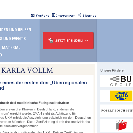
Unsere Förderer:
r eines der ersten drei „Überregionalen
nd
 durch drei medizinische Fachgesellschaften
den ersten drei Kliniken in Deutschland, in denen die
ntrum” erreicht wurde. EMAH steht als Abkürzung für
as UKM erhielt die Auszeichnung zeitgleich mit dem Deutschen
ntrum München. Diese Zertifizierung durch drei medizinische
 Deutschland vorgenommen.
und Vorstandsvorsitzender des UKM: „Bei der Zertifizierung