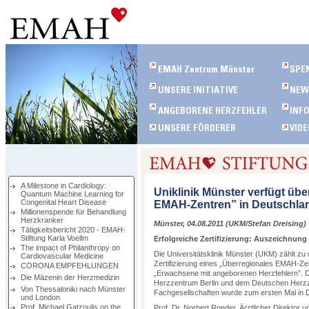
A Milestone in Cardiology:
Uniklinik Münster verfügt übe
Quantum Machine Learning for
Congenital Heart Disease
EMAH-Zentren” in Deutschla
Millionenspende für Behandlung
Herzkranker
Münster, 04.08.2011 (UKM/Stefan Dreising)
Tätigkeitsbericht 2020 - EMAH-
Stiftung Karla Voellm
Erfolgreiche Zertifizierung: Auszeichnung
The impact of Philanthropy on
Die Universitätsklinik Münster (UKM) zählt zu 
Cardiovascular Medicine
Zertifizierung eines „Überregionales EMAH-Ze
CORONA EMPFEHLUNGEN
„Erwachsene mit angeborenen Herzfehlern”. D
Die Mäzenin der Herzmedizin
Herzzentrum Berlin und dem Deutschen Herzze
Von Thessaloniki nach Münster
Fachgesellschaften wurde zum ersten Mal in
und London
Prof. Michael Gatzoulis on the
Prof. Dr. Norbert Roeder, Ärztlicher Direktor 