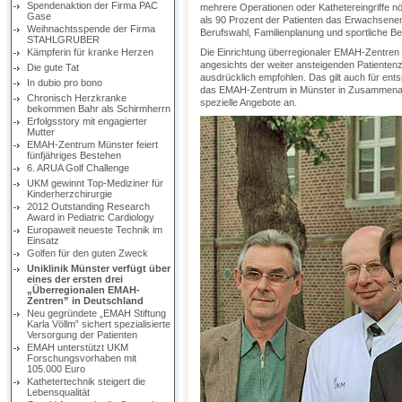
Spendenaktion der Firma PAC
mehrere Operationen oder Kathetereingriffe nö
Gase
als 90 Prozent der Patienten das Erwachsenen
Weihnachtsspende der Firma
Berufswahl, Familienplanung und sportliche Be
STAHLGRUBER
Kämpferin für kranke Herzen
Die Einrichtung überregionaler EMAH-Zentren 
angesichts der weiter ansteigenden Patientenz
Die gute Tat
ausdrücklich empfohlen. Das gilt auch für ent
In dubio pro bono
das EMAH-Zentrum in Münster in Zusammenarbe
Chronisch Herzkranke
spezielle Angebote an.
bekommen Bahr als Schirmherrn
Erfolgsstory mit engagierter
Mutter
EMAH-Zentrum Münster feiert
fünfjähriges Bestehen
6. ARUA Golf Challenge
UKM gewinnt Top-Mediziner für
Kinderherzchirurgie
2012 Outstanding Research
Award in Pediatric Cardiology
Europaweit neueste Technik im
Einsatz
Golfen für den guten Zweck
Uniklinik Münster verfügt über
eines der ersten drei
„Überregionalen EMAH-
Zentren” in Deutschland
Neu gegründete „EMAH Stiftung
Karla Völlm” sichert spezialisierte
Versorgung der Patienten
EMAH unterstützt UKM
Forschungsvorhaben mit
105.000 Euro
Kathetertechnik steigert die
Lebensqualität