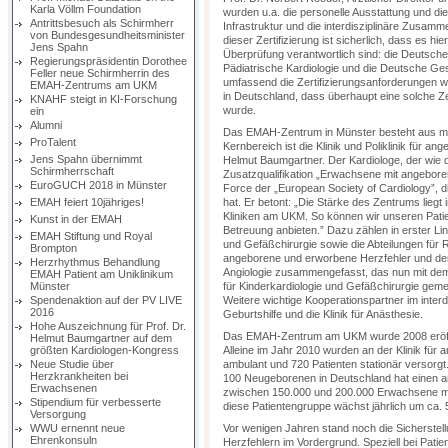
Karla Völlm Foundation
wurden u.a. die personelle Ausstattung und di
Antrittsbesuch als Schirmherr
Infrastruktur und die interdisziplinäre Zusamme
von Bundesgesundheitsminister
dieser Zertifizierung ist sicherlich, dass es hi
Jens Spahn
Überprüfung verantwortlich sind: die Deutsche 
Regierungspräsidentin Dorothee
Pädiatrische Kardiologie und die Deutsche Ges
Feller neue Schirmherrin des
umfassend die Zertifizierungsanforderungen war
EMAH-Zentrums am UKM
in Deutschland, dass überhaupt eine solche Z
KNAHF steigt in KI-Forschung
wurde.
ein
Alumni
Das EMAH-Zentrum in Münster besteht aus me
ProTalent
Kernbereich ist die Klinik und Poliklinik für a
Jens Spahn übernimmt
Helmut Baumgartner. Der Kardiologe, der wie d
Schirmherrschaft
Zusatzqualifikation „Erwachsene mit angebore
EuroGUCH 2018 in Münster
Force der „European Society of Cardiology”, d
EMAH feiert 10jähriges!
hat. Er betont: „Die Stärke des Zentrums liegt
Kliniken am UKM. So können wir unseren Patie
Kunst in der EMAH
Betreuung anbieten.” Dazu zählen in erster Linie
EMAH Stiftung und Royal
und Gefäßchirurgie sowie die Abteilungen für R
Brompton
angeborene und erworbene Herzfehler und der K
Herzrhythmus Behandlung
Angiologie zusammengefasst, das nun mit dem
EMAH Patient am Uniklinikum
Münster
für Kinderkardiologie und Gefäßchirurgie ge
Spendenaktion auf der PV LIVE
Weitere wichtige Kooperationspartner im inter
2016
Geburtshilfe und die Klinik für Anästhesie.
Hohe Auszeichnung für Prof. Dr.
Das EMAH-Zentrum am UKM wurde 2008 eröffnet
Helmut Baumgartner auf dem
größten Kardiologen-Kongress
Alleine im Jahr 2010 wurden an der Klinik für
Neue Studie über
ambulant und 720 Patienten stationär versorgt.
Herzkrankheiten bei
100 Neugeborenen in Deutschland hat einen a
Erwachsenen
zwischen 150.000 und 200.000 Erwachsene mi
Stipendium für verbesserte
diese Patientengruppe wächst jährlich um ca. 
Versorgung
WWU ernennt neue
Vor wenigen Jahren stand noch die Sicherstel
Ehrenkonsuln
Herzfehlern im Vordergrund. Speziell bei Pati