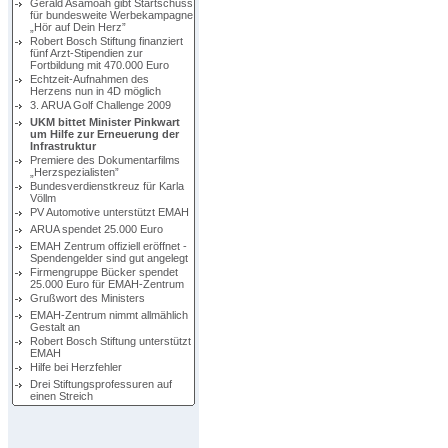
Gerald Asamoah gibt Startschuss
für bundesweite Werbekampagne
„Hör auf Dein Herz”
Robert Bosch Stiftung finanziert
fünf Arzt-Stipendien zur
Fortbildung mit 470.000 Euro
Echtzeit-Aufnahmen des
Herzens nun in 4D möglich
3. ARUA Golf Challenge 2009
UKM bittet Minister Pinkwart
um Hilfe zur Erneuerung der
Infrastruktur
Premiere des Dokumentarfilms
„Herzspezialisten”
Bundesverdienstkreuz für Karla
Völlm
PV Automotive unterstützt EMAH
ARUA spendet 25.000 Euro
EMAH Zentrum offiziell eröffnet -
Spendengelder sind gut angelegt
Firmengruppe Bücker spendet
25.000 Euro für EMAH-Zentrum
Grußwort des Ministers
EMAH-Zentrum nimmt allmählich
Gestalt an
Robert Bosch Stiftung unterstützt
EMAH
Hilfe bei Herzfehler
Drei Stiftungsprofessuren auf
einen Streich