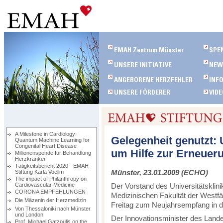
A Milestone in Cardiology:
Gelegenheit genutzt: 
Quantum Machine Learning for
Congenital Heart Disease
um Hilfe zur Erneueru
Millionenspende für Behandlung
Herzkranker
Tätigkeitsbericht 2020 - EMAH-
Münster, 23.01.2009 (ECHO)
Stiftung Karla Voellm
The impact of Philanthropy on
Cardiovascular Medicine
Der Vorstand des Universitätskli
CORONA EMPFEHLUNGEN
Medizinischen Fakultät der Westfä
Die Mäzenin der Herzmedizin
Freitag zum Neujahrsempfang in d
Von Thessaloniki nach Münster
und London
Der Innovationsminister des Lande
Prof. Michael Gatzoulis on the