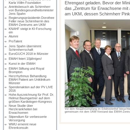
Ehrengast geladen. Bevor der Mini
Karla Völlm Foundation
Antrittsbesuch als Schirmherr
das „Zentrum für Erwachsene mit
von Bundesgesundheitsminister
am UKM, dessen Schirmherr Pinkw
Jens Spahn
Regierungspräsidentin Dorothee
Feller neue Schirmherrin des
EMAH-Zentrums am UKM
KNAHF steigt in KI-Forschung
ein
Alumni
ProTalent
Jens Spahn übernimmt
Schirmherrschaft
EuroGUCH 2018 in Münster
EMAH feiert 10jähriges!
Kunst in der EMAH
EMAH Stiftung und Royal
Brompton
Herzrhythmus Behandlung
EMAH Patient am Uniklinikum
Münster
Spendenaktion auf der PV LIVE
2016
Hohe Auszeichnung für Prof. Dr.
Helmut Baumgartner auf dem
größten Kardiologen-Kongress
Neue Studie über
Herzkrankheiten bei
Vor dem Neujahrsempfang im Erbdrostenhof besuchte In
gemeinsam mit dem UKM-Vorstand das EMAH-Zentr
Erwachsenen
Stipendium für verbesserte
Versorgung
WWU ernennt neue
Ehrenkonsuln