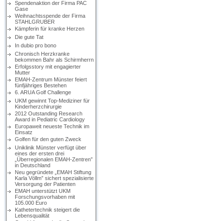
Spendenaktion der Firma PAC
Gase
Weihnachtsspende der Firma
STAHLGRUBER
Kämpferin für kranke Herzen
Die gute Tat
In dubio pro bono
Chronisch Herzkranke
bekommen Bahr als Schirmherrn
Erfolgsstory mit engagierter
Mutter
EMAH-Zentrum Münster feiert
fünfjähriges Bestehen
6. ARUA Golf Challenge
UKM gewinnt Top-Mediziner für
Kinderherzchirurgie
2012 Outstanding Research
Award in Pediatric Cardiology
Europaweit neueste Technik im
Einsatz
Golfen für den guten Zweck
Uniklinik Münster verfügt über
eines der ersten drei
„Überregionalen EMAH-Zentren”
in Deutschland
Neu gegründete „EMAH Stiftung
Karla Völlm” sichert spezialisierte
Versorgung der Patienten
EMAH unterstützt UKM
Forschungsvorhaben mit
105.000 Euro
Kathetertechnik steigert die
Lebensqualität