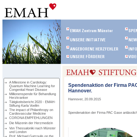
A Milestone in Cardiology:
Spendenaktion der Firma PAC
Quantum Machine Learning for
Congenital Heart Disease
Hannover.
Millionenspende für Behandlung
Herzkranker
Hannover, 20.09.2015
Tätigkeitsbericht 2020 - EMAH-
Stiftung Karla Voellm
The impact of Philanthropy on
Spendenaktion der Firma PAC Gase anlässlich
Cardiovascular Medicine
CORONA EMPFEHLUNGEN
Die Mäzenin der Herzmedizin
Von Thessaloniki nach Münster
und London
Prof. Michael Gatzoulis on the