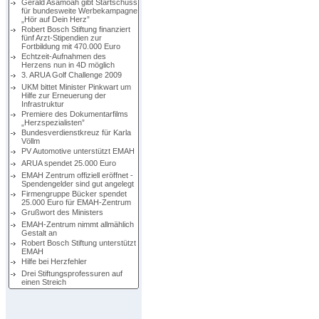
Gerald Asamoah gibt Startschuss
für bundesweite Werbekampagne
„Hör auf Dein Herz”
Robert Bosch Stiftung finanziert
fünf Arzt-Stipendien zur
Fortbildung mit 470.000 Euro
Echtzeit-Aufnahmen des
Herzens nun in 4D möglich
3. ARUA Golf Challenge 2009
UKM bittet Minister Pinkwart um
Hilfe zur Erneuerung der
Infrastruktur
Premiere des Dokumentarfilms
„Herzspezialisten”
Bundesverdienstkreuz für Karla
Völlm
PV Automotive unterstützt EMAH
ARUA spendet 25.000 Euro
EMAH Zentrum offiziell eröffnet -
Spendengelder sind gut angelegt
Firmengruppe Bücker spendet
25.000 Euro für EMAH-Zentrum
Grußwort des Ministers
EMAH-Zentrum nimmt allmählich
Gestalt an
Robert Bosch Stiftung unterstützt
EMAH
Hilfe bei Herzfehler
Drei Stiftungsprofessuren auf
einen Streich