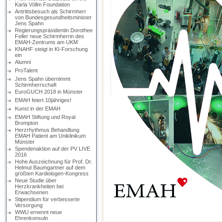
Karla Völlm Foundation
Antrittsbesuch als Schirmherr
von Bundesgesundheitsminister
Jens Spahn
Regierungspräsidentin Dorothee
Feller neue Schirmherrin des
EMAH-Zentrums am UKM
KNAHF steigt in KI-Forschung
ein
Alumni
ProTalent
Jens Spahn übernimmt
Schirmherrschaft
EuroGUCH 2018 in Münster
EMAH feiert 10jähriges!
Kunst in der EMAH
EMAH Stiftung und Royal
Brompton
Herzrhythmus Behandlung
EMAH Patient am Uniklinikum
Münster
Spendenaktion auf der PV LIVE
2016
Hohe Auszeichnung für Prof. Dr.
Helmut Baumgartner auf dem
größten Kardiologen-Kongress
Neue Studie über
Herzkrankheiten bei
Erwachsenen
Stipendium für verbesserte
Versorgung
WWU ernennt neue
Ehrenkonsuln