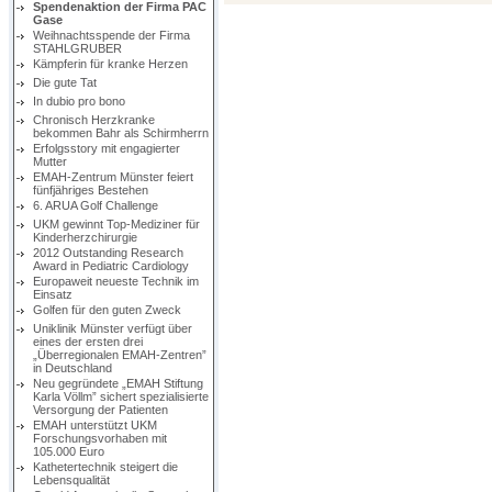
Spendenaktion der Firma PAC
Gase
Weihnachtsspende der Firma
STAHLGRUBER
Kämpferin für kranke Herzen
Die gute Tat
In dubio pro bono
Chronisch Herzkranke
bekommen Bahr als Schirmherrn
Erfolgsstory mit engagierter
Mutter
EMAH-Zentrum Münster feiert
fünfjähriges Bestehen
6. ARUA Golf Challenge
UKM gewinnt Top-Mediziner für
Kinderherzchirurgie
2012 Outstanding Research
Award in Pediatric Cardiology
Europaweit neueste Technik im
Einsatz
Golfen für den guten Zweck
Uniklinik Münster verfügt über
eines der ersten drei
„Überregionalen EMAH-Zentren”
in Deutschland
Neu gegründete „EMAH Stiftung
Karla Völlm” sichert spezialisierte
Versorgung der Patienten
EMAH unterstützt UKM
Forschungsvorhaben mit
105.000 Euro
Kathetertechnik steigert die
Lebensqualität