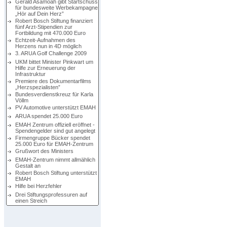
Gerald Asamoah gibt Startschuss
für bundesweite Werbekampagne
„Hör auf Dein Herz”
Robert Bosch Stiftung finanziert
fünf Arzt-Stipendien zur
Fortbildung mit 470.000 Euro
Echtzeit-Aufnahmen des
Herzens nun in 4D möglich
3. ARUA Golf Challenge 2009
UKM bittet Minister Pinkwart um
Hilfe zur Erneuerung der
Infrastruktur
Premiere des Dokumentarfilms
„Herzspezialisten”
Bundesverdienstkreuz für Karla
Völlm
PV Automotive unterstützt EMAH
ARUA spendet 25.000 Euro
EMAH Zentrum offiziell eröffnet -
Spendengelder sind gut angelegt
Firmengruppe Bücker spendet
25.000 Euro für EMAH-Zentrum
Grußwort des Ministers
EMAH-Zentrum nimmt allmählich
Gestalt an
Robert Bosch Stiftung unterstützt
EMAH
Hilfe bei Herzfehler
Drei Stiftungsprofessuren auf
einen Streich