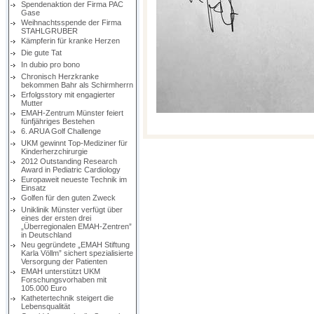
Spendenaktion der Firma PAC
Gase
Weihnachtsspende der Firma
STAHLGRUBER
Kämpferin für kranke Herzen
Die gute Tat
In dubio pro bono
Chronisch Herzkranke
bekommen Bahr als Schirmherrn
Erfolgsstory mit engagierter
Mutter
EMAH-Zentrum Münster feiert
fünfjähriges Bestehen
6. ARUA Golf Challenge
UKM gewinnt Top-Mediziner für
Kinderherzchirurgie
2012 Outstanding Research
Award in Pediatric Cardiology
Europaweit neueste Technik im
Einsatz
Golfen für den guten Zweck
Uniklinik Münster verfügt über
eines der ersten drei
„Überregionalen EMAH-Zentren”
in Deutschland
Neu gegründete „EMAH Stiftung
Karla Völlm” sichert spezialisierte
Versorgung der Patienten
EMAH unterstützt UKM
Forschungsvorhaben mit
105.000 Euro
Kathetertechnik steigert die
Lebensqualität