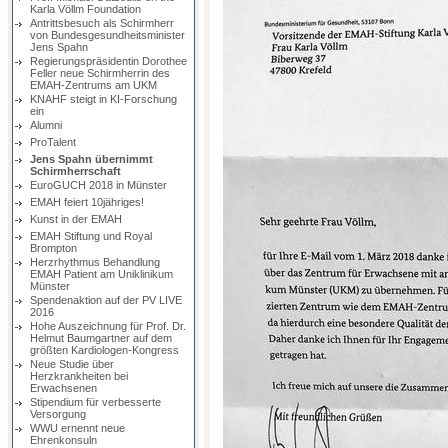
Karla Völlm Foundation
Antrittsbesuch als Schirmherr
von Bundesgesundheitsminister
Jens Spahn
Regierungspräsidentin Dorothee
Feller neue Schirmherrin des
EMAH-Zentrums am UKM
KNAHF steigt in KI-Forschung
ein
Alumni
ProTalent
Jens Spahn übernimmt
Schirmherrschaft
EuroGUCH 2018 in Münster
EMAH feiert 10jähriges!
Kunst in der EMAH
EMAH Stiftung und Royal
Brompton
Herzrhythmus Behandlung
EMAH Patient am Uniklinikum
Münster
Spendenaktion auf der PV LIVE
2016
Hohe Auszeichnung für Prof. Dr.
Helmut Baumgartner auf dem
größten Kardiologen-Kongress
Neue Studie über
Herzkrankheiten bei
Erwachsenen
Stipendium für verbesserte
Versorgung
WWU ernennt neue
Ehrenkonsuln