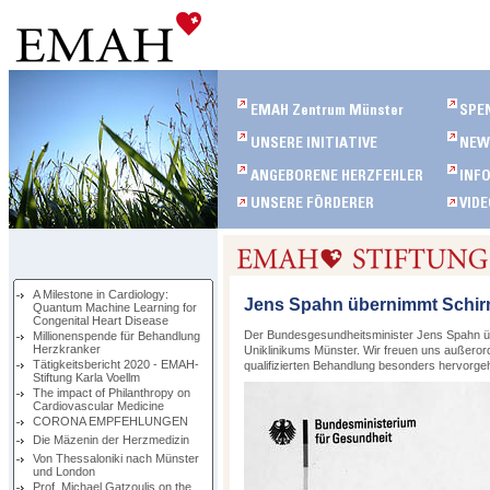
A Milestone in Cardiology:
Jens Spahn übernimmt Schir
Quantum Machine Learning for
Congenital Heart Disease
Der Bundesgesundheitsminister Jens Spahn ü
Millionenspende für Behandlung
Herzkranker
Uniklinikums Münster. Wir freuen uns außerord
Tätigkeitsbericht 2020 - EMAH-
qualifizierten Behandlung besonders hervorge
Stiftung Karla Voellm
The impact of Philanthropy on
Cardiovascular Medicine
CORONA EMPFEHLUNGEN
Die Mäzenin der Herzmedizin
Von Thessaloniki nach Münster
und London
Prof. Michael Gatzoulis on the