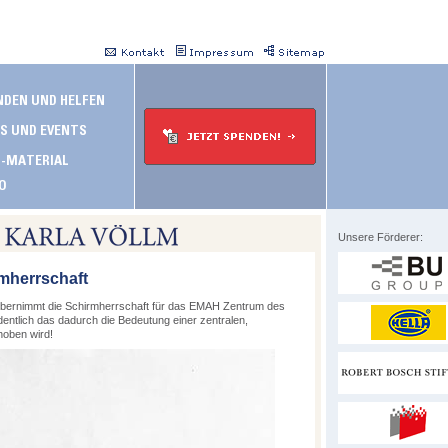
Unsere Förderer:
mherrschaft
bernimmt die Schirmherrschaft für das EMAH Zentrum des
entlich das dadurch die Bedeutung einer zentralen,
hoben wird!